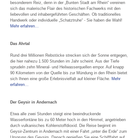
besonderem Reiz, denn in der „Bunten Stadt am Rhein“ vereinen
sich das malerische Flair des historischen Fachwerks mit den
liebevollen und inhabergeführten Geschäften. Ob traditionelles
Handwerk oder individuelle „Schatztruhe“ - Sie haben die Wahl!
Mehr erfahren…
Das Ahrtal
Rund drei Millionen Rebstöcke strecken sich der Sonne entgegen,
die hier nahezu 1.500 Stunden im Jahr scheint. Aus der Tiefe
sprudeln zehn Mineral- und Heilwasserquellen empor. Auf knapp
90 Kilometern von der Quelle bis zur Mündung in den Rhein bietet
sich Ihnen eine große Erlebnisvielfalt auf kleiner Fläche.
Mehr
erfahren…
Der Geysir in Andernach
Etwa alle zwei Stunden steigt eine beeindruckende
Wasserfontäne bis zu 60 Meter hoch in den Himmel, angetrieben
durch vulkanisches Kohlenstoffdioxid. Die Reise beginnt im
Geysir-Zentrum in Andernach mit einer Fahrt „unter die Erde“ zum
Ursprung des Geysirs. Danach genießen Sie eine Schifffahrt auf