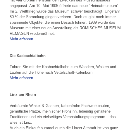
mit vier großen Fenstern den Zwecken des Museumsbaues
angepasst. Am 10. Mai 1905 öffnete das neue "Heimatmuseum".
Im 2. Weltkrieg wurde das Museum schwer beschädigt. Ungefähr
80 % der Sammlung gingen verloren. Doch es gibt noch immer
spannende Objekte, die einen Besuch lohnen. 1989 wurde das
Museum mit einer neuen Ausstellung als RÖMISCHES MUSEUM
REMAGEN wiedereröffnet.
Mehr erfahren…
Die Kasbachtalbahn
Fahren Sie mit der Kasbachtalbahn zum Wandern, Walken und
Laufen auf die Höhe nach Vettelschoß-Kalenborn.
Mehr erfahren…
Linz am Rhein
Verträumte Winkel & Gassen, farbenfrohe Fachwerkbauten,
gemütliche Plätze, rheinischer Frohsinn, lebendig gehaltene
Traditionen und ein vielseitiges Veranstaltungsprogramm – das
alles ist Linz.
Auch ein Einkaufsbummel durch die Linzer Altstadt ist von ganz